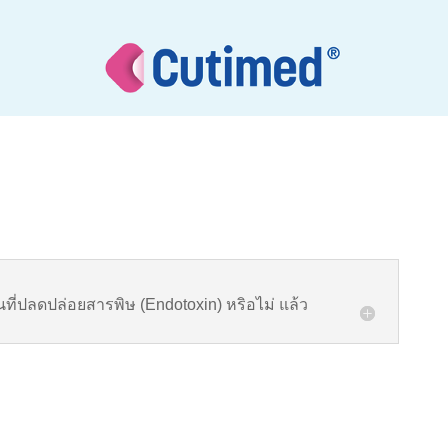
นที่ปลดปล่อยสารพิษ (Endotoxin) หริอไม่ แล้ว